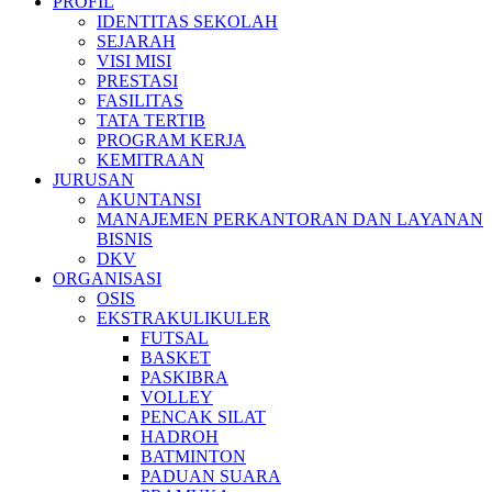
PROFIL
IDENTITAS SEKOLAH
SEJARAH
VISI MISI
PRESTASI
FASILITAS
TATA TERTIB
PROGRAM KERJA
KEMITRAAN
JURUSAN
AKUNTANSI
MANAJEMEN PERKANTORAN DAN LAYANAN
BISNIS
DKV
ORGANISASI
OSIS
EKSTRAKULIKULER
FUTSAL
BASKET
PASKIBRA
VOLLEY
PENCAK SILAT
HADROH
BATMINTON
PADUAN SUARA