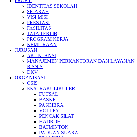
PROFIL
IDENTITAS SEKOLAH
SEJARAH
VISI MISI
PRESTASI
FASILITAS
TATA TERTIB
PROGRAM KERJA
KEMITRAAN
JURUSAN
AKUNTANSI
MANAJEMEN PERKANTORAN DAN LAYANAN
BISNIS
DKV
ORGANISASI
OSIS
EKSTRAKULIKULER
FUTSAL
BASKET
PASKIBRA
VOLLEY
PENCAK SILAT
HADROH
BATMINTON
PADUAN SUARA