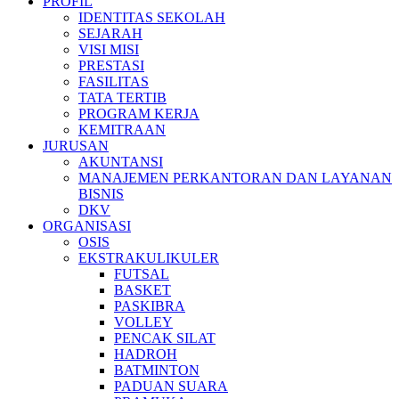
PROFIL
IDENTITAS SEKOLAH
SEJARAH
VISI MISI
PRESTASI
FASILITAS
TATA TERTIB
PROGRAM KERJA
KEMITRAAN
JURUSAN
AKUNTANSI
MANAJEMEN PERKANTORAN DAN LAYANAN
BISNIS
DKV
ORGANISASI
OSIS
EKSTRAKULIKULER
FUTSAL
BASKET
PASKIBRA
VOLLEY
PENCAK SILAT
HADROH
BATMINTON
PADUAN SUARA