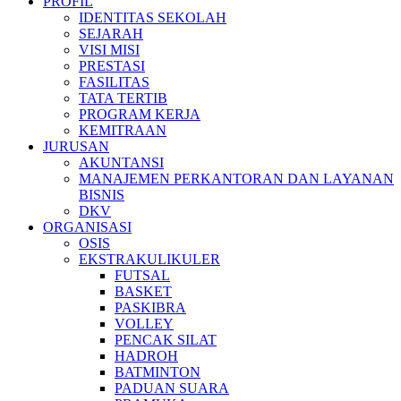
PROFIL
IDENTITAS SEKOLAH
SEJARAH
VISI MISI
PRESTASI
FASILITAS
TATA TERTIB
PROGRAM KERJA
KEMITRAAN
JURUSAN
AKUNTANSI
MANAJEMEN PERKANTORAN DAN LAYANAN
BISNIS
DKV
ORGANISASI
OSIS
EKSTRAKULIKULER
FUTSAL
BASKET
PASKIBRA
VOLLEY
PENCAK SILAT
HADROH
BATMINTON
PADUAN SUARA