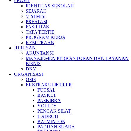
PROFIL
IDENTITAS SEKOLAH
SEJARAH
VISI MISI
PRESTASI
FASILITAS
TATA TERTIB
PROGRAM KERJA
KEMITRAAN
JURUSAN
AKUNTANSI
MANAJEMEN PERKANTORAN DAN LAYANAN
BISNIS
DKV
ORGANISASI
OSIS
EKSTRAKULIKULER
FUTSAL
BASKET
PASKIBRA
VOLLEY
PENCAK SILAT
HADROH
BATMINTON
PADUAN SUARA