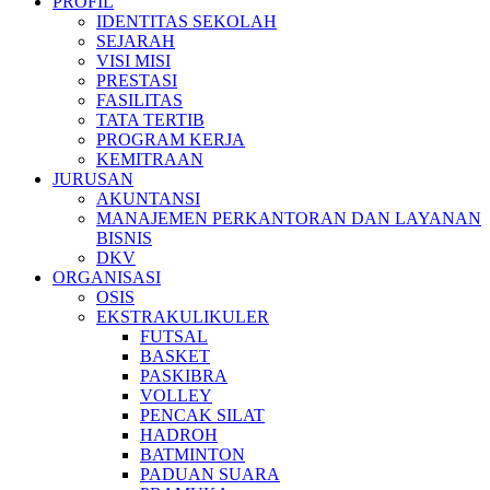
PROFIL
IDENTITAS SEKOLAH
SEJARAH
VISI MISI
PRESTASI
FASILITAS
TATA TERTIB
PROGRAM KERJA
KEMITRAAN
JURUSAN
AKUNTANSI
MANAJEMEN PERKANTORAN DAN LAYANAN
BISNIS
DKV
ORGANISASI
OSIS
EKSTRAKULIKULER
FUTSAL
BASKET
PASKIBRA
VOLLEY
PENCAK SILAT
HADROH
BATMINTON
PADUAN SUARA