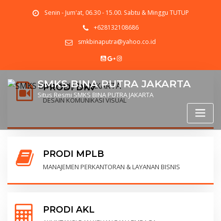
Senin - Jum'at, 06.30 - 15.00. Sabtu & Minggu TUTUP
+628132108686
smkbinaputra@yahoo.co.id
SMKS BINA PUTRA JAKARTA
PRODI DKV
Situs Resmi SMKS BINA PUTRA JAKARTA
DESAIN KOMUNIKASI VISUAL
PRODI MPLB
MANAJEMEN PERKANTORAN & LAYANAN BISNIS
PRODI AKL