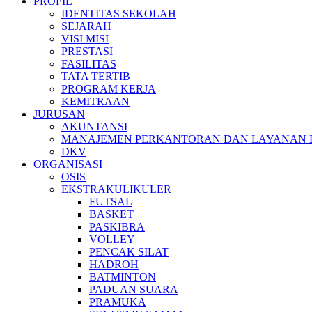
PROFIL
IDENTITAS SEKOLAH
SEJARAH
VISI MISI
PRESTASI
FASILITAS
TATA TERTIB
PROGRAM KERJA
KEMITRAAN
JURUSAN
AKUNTANSI
MANAJEMEN PERKANTORAN DAN LAYANAN B
DKV
ORGANISASI
OSIS
EKSTRAKULIKULER
FUTSAL
BASKET
PASKIBRA
VOLLEY
PENCAK SILAT
HADROH
BATMINTON
PADUAN SUARA
PRAMUKA