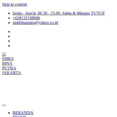
Skip to content
Senin - Jum'at, 06.30 - 15.00. Sabtu & Minggu TUTUP
+628132108686
smkbinaputra@yahoo.co.id
SMKS BINA PUTRA JAKARTA
Situs Resmi SMKS BINA PUTRA JAKARTA
BERANDA