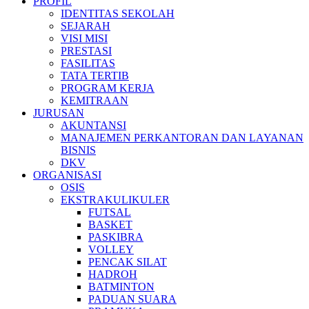
PROFIL
IDENTITAS SEKOLAH
SEJARAH
VISI MISI
PRESTASI
FASILITAS
TATA TERTIB
PROGRAM KERJA
KEMITRAAN
JURUSAN
AKUNTANSI
MANAJEMEN PERKANTORAN DAN LAYANAN
BISNIS
DKV
ORGANISASI
OSIS
EKSTRAKULIKULER
FUTSAL
BASKET
PASKIBRA
VOLLEY
PENCAK SILAT
HADROH
BATMINTON
PADUAN SUARA