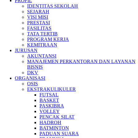
PROFIL
IDENTITAS SEKOLAH
SEJARAH
VISI MISI
PRESTASI
FASILITAS
TATA TERTIB
PROGRAM KERJA
KEMITRAAN
JURUSAN
AKUNTANSI
MANAJEMEN PERKANTORAN DAN LAYANAN
BISNIS
DKV
ORGANISASI
OSIS
EKSTRAKULIKULER
FUTSAL
BASKET
PASKIBRA
VOLLEY
PENCAK SILAT
HADROH
BATMINTON
PADUAN SUARA