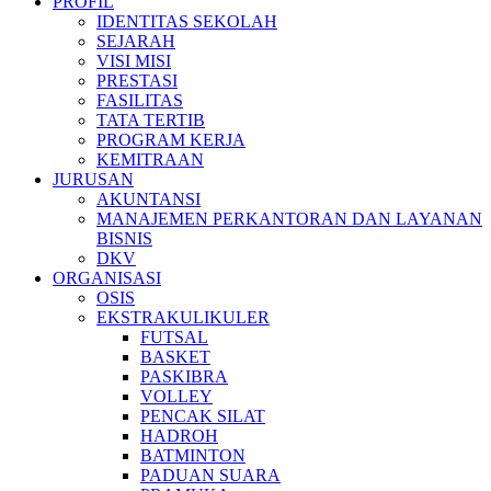
PROFIL
IDENTITAS SEKOLAH
SEJARAH
VISI MISI
PRESTASI
FASILITAS
TATA TERTIB
PROGRAM KERJA
KEMITRAAN
JURUSAN
AKUNTANSI
MANAJEMEN PERKANTORAN DAN LAYANAN
BISNIS
DKV
ORGANISASI
OSIS
EKSTRAKULIKULER
FUTSAL
BASKET
PASKIBRA
VOLLEY
PENCAK SILAT
HADROH
BATMINTON
PADUAN SUARA