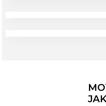
MO
JA