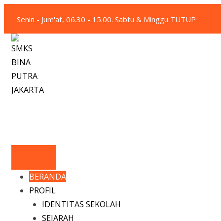
Skip
Senin - Jum'at, 06.30 - 15.00. Sabtu & Minggu TUTUP
to
content
SMKS BINA PUTRA 
Situs Resmi SMKS BINA PUTRA JAKARTA
BERANDA
PROFIL
IDENTITAS SEKOLAH
SEJARAH