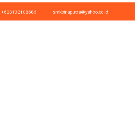
+628132108686
smkbinaputra@yahoo.co.id
JAKARTA