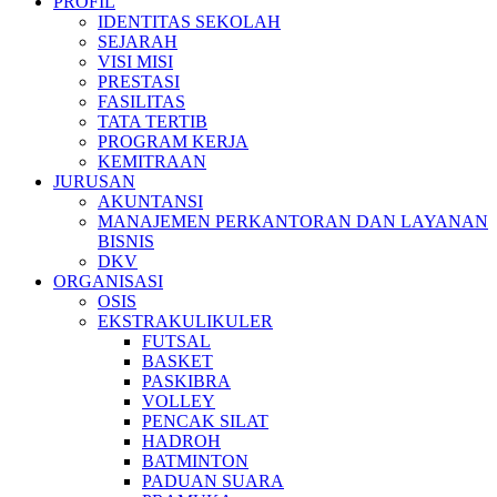
PROFIL
IDENTITAS SEKOLAH
SEJARAH
VISI MISI
PRESTASI
FASILITAS
TATA TERTIB
PROGRAM KERJA
KEMITRAAN
JURUSAN
AKUNTANSI
MANAJEMEN PERKANTORAN DAN LAYANAN
BISNIS
DKV
ORGANISASI
OSIS
EKSTRAKULIKULER
FUTSAL
BASKET
PASKIBRA
VOLLEY
PENCAK SILAT
HADROH
BATMINTON
PADUAN SUARA