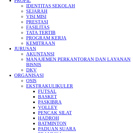
PROFIL
IDENTITAS SEKOLAH
SEJARAH
VISI MISI
PRESTASI
FASILITAS
TATA TERTIB
PROGRAM KERJA
KEMITRAAN
JURUSAN
AKUNTANSI
MANAJEMEN PERKANTORAN DAN LAYANAN
BISNIS
DKV
ORGANISASI
OSIS
EKSTRAKULIKULER
FUTSAL
BASKET
PASKIBRA
VOLLEY
PENCAK SILAT
HADROH
BATMINTON
PADUAN SUARA