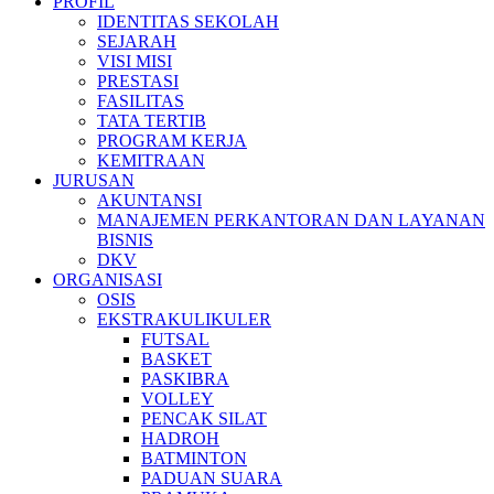
PROFIL
IDENTITAS SEKOLAH
SEJARAH
VISI MISI
PRESTASI
FASILITAS
TATA TERTIB
PROGRAM KERJA
KEMITRAAN
JURUSAN
AKUNTANSI
MANAJEMEN PERKANTORAN DAN LAYANAN
BISNIS
DKV
ORGANISASI
OSIS
EKSTRAKULIKULER
FUTSAL
BASKET
PASKIBRA
VOLLEY
PENCAK SILAT
HADROH
BATMINTON
PADUAN SUARA