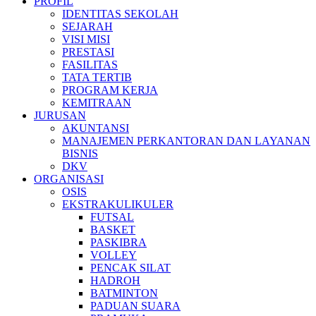
PROFIL
IDENTITAS SEKOLAH
SEJARAH
VISI MISI
PRESTASI
FASILITAS
TATA TERTIB
PROGRAM KERJA
KEMITRAAN
JURUSAN
AKUNTANSI
MANAJEMEN PERKANTORAN DAN LAYANAN
BISNIS
DKV
ORGANISASI
OSIS
EKSTRAKULIKULER
FUTSAL
BASKET
PASKIBRA
VOLLEY
PENCAK SILAT
HADROH
BATMINTON
PADUAN SUARA