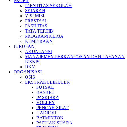
PROFIL
IDENTITAS SEKOLAH
SEJARAH
VISI MISI
PRESTASI
FASILITAS
TATA TERTIB
PROGRAM KERJA
KEMITRAAN
JURUSAN
AKUNTANSI
MANAJEMEN PERKANTORAN DAN LAYANAN
BISNIS
DKV
ORGANISASI
OSIS
EKSTRAKULIKULER
FUTSAL
BASKET
PASKIBRA
VOLLEY
PENCAK SILAT
HADROH
BATMINTON
PADUAN SUARA