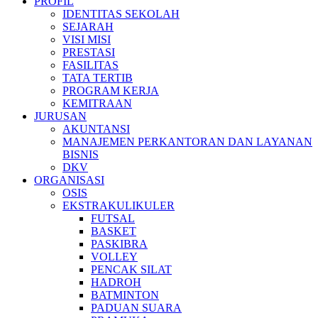
PROFIL
IDENTITAS SEKOLAH
SEJARAH
VISI MISI
PRESTASI
FASILITAS
TATA TERTIB
PROGRAM KERJA
KEMITRAAN
JURUSAN
AKUNTANSI
MANAJEMEN PERKANTORAN DAN LAYANAN
BISNIS
DKV
ORGANISASI
OSIS
EKSTRAKULIKULER
FUTSAL
BASKET
PASKIBRA
VOLLEY
PENCAK SILAT
HADROH
BATMINTON
PADUAN SUARA