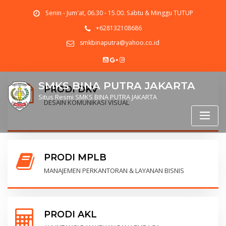
Senin - Jum'at, 06.30 - 15.00. Sabtu & Minggu TUTUP
+628132108686
smkbinaputra@yahoo.co.id
SMKS BINA PUTRA JAKARTA
PRODI DKV
Situs Resmi SMKS BINA PUTRA JAKARTA
DESAIN KOMUNIKASI VISUAL
PRODI MPLB
MANAJEMEN PERKANTORAN & LAYANAN BISNIS
PRODI AKL