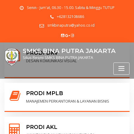
Senin - Jum'at, 06.30 - 15.00. Sabtu & Minggu TUTUP
+628132108686
smkbinaputra@yahoo.co.id
SMKS BINA PUTRA JAKARTA
PRODI DKV
Situs Resmi SMKS BINA PUTRA JAKARTA
DESAIN KOMUNIKASI VISUAL
PRODI MPLB
MANAJEMEN PERKANTORAN & LAYANAN BISNIS
PRODI AKL