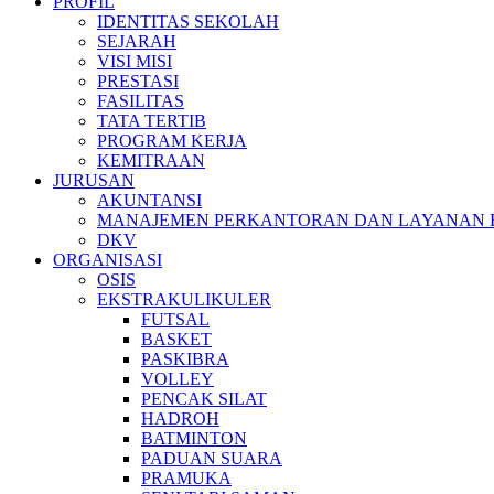
PROFIL
IDENTITAS SEKOLAH
SEJARAH
VISI MISI
PRESTASI
FASILITAS
TATA TERTIB
PROGRAM KERJA
KEMITRAAN
JURUSAN
AKUNTANSI
MANAJEMEN PERKANTORAN DAN LAYANAN B
DKV
ORGANISASI
OSIS
EKSTRAKULIKULER
FUTSAL
BASKET
PASKIBRA
VOLLEY
PENCAK SILAT
HADROH
BATMINTON
PADUAN SUARA
PRAMUKA