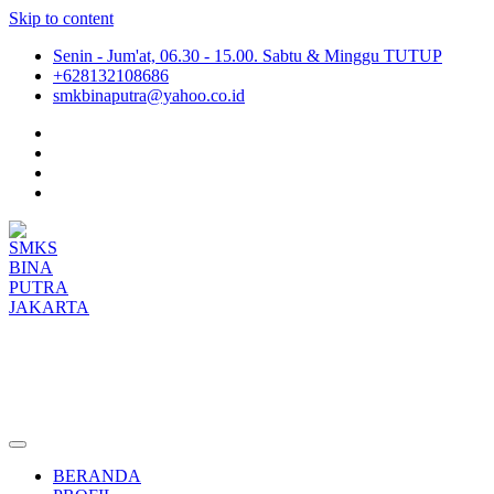
Skip to content
Senin - Jum'at, 06.30 - 15.00. Sabtu & Minggu TUTUP
+628132108686
smkbinaputra@yahoo.co.id
SMKS BINA PUTRA JAKARTA
Situs Resmi SMKS BINA PUTRA JAKARTA
BERANDA