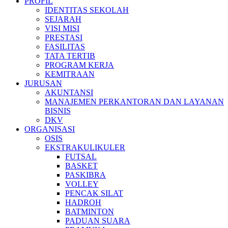
PROFIL
IDENTITAS SEKOLAH
SEJARAH
VISI MISI
PRESTASI
FASILITAS
TATA TERTIB
PROGRAM KERJA
KEMITRAAN
JURUSAN
AKUNTANSI
MANAJEMEN PERKANTORAN DAN LAYANAN
BISNIS
DKV
ORGANISASI
OSIS
EKSTRAKULIKULER
FUTSAL
BASKET
PASKIBRA
VOLLEY
PENCAK SILAT
HADROH
BATMINTON
PADUAN SUARA