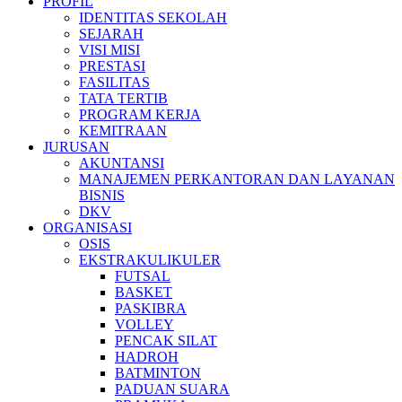
PROFIL
IDENTITAS SEKOLAH
SEJARAH
VISI MISI
PRESTASI
FASILITAS
TATA TERTIB
PROGRAM KERJA
KEMITRAAN
JURUSAN
AKUNTANSI
MANAJEMEN PERKANTORAN DAN LAYANAN
BISNIS
DKV
ORGANISASI
OSIS
EKSTRAKULIKULER
FUTSAL
BASKET
PASKIBRA
VOLLEY
PENCAK SILAT
HADROH
BATMINTON
PADUAN SUARA