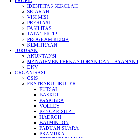
PROFIL
IDENTITAS SEKOLAH
SEJARAH
VISI MISI
PRESTASI
FASILITAS
TATA TERTIB
PROGRAM KERJA
KEMITRAAN
JURUSAN
AKUNTANSI
MANAJEMEN PERKANTORAN DAN LAYANAN B
DKV
ORGANISASI
OSIS
EKSTRAKULIKULER
FUTSAL
BASKET
PASKIBRA
VOLLEY
PENCAK SILAT
HADROH
BATMINTON
PADUAN SUARA
PRAMUKA