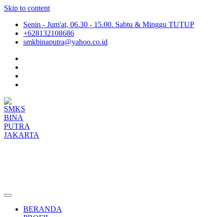
Skip to content
Senin - Jum'at, 06.30 - 15.00. Sabtu & Minggu TUTUP
+628132108686
smkbinaputra@yahoo.co.id
SMKS BINA PUTRA JAKARTA
Situs Resmi SMKS BINA PUTRA JAKARTA
BERANDA