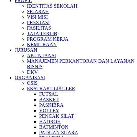
PROFIL
IDENTITAS SEKOLAH
SEJARAH
VISI MISI
PRESTASI
FASILITAS
TATA TERTIB
PROGRAM KERJA
KEMITRAAN
JURUSAN
AKUNTANSI
MANAJEMEN PERKANTORAN DAN LAYANAN
BISNIS
DKV
ORGANISASI
OSIS
EKSTRAKULIKULER
FUTSAL
BASKET
PASKIBRA
VOLLEY
PENCAK SILAT
HADROH
BATMINTON
PADUAN SUARA