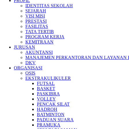
PROFIL
IDENTITAS SEKOLAH
SEJARAH
VISI MISI
PRESTASI
FASILITAS
TATA TERTIB
PROGRAM KERJA
KEMITRAAN
JURUSAN
AKUNTANSI
MANAJEMEN PERKANTORAN DAN LAYANAN B
DKV
ORGANISASI
OSIS
EKSTRAKULIKULER
FUTSAL
BASKET
PASKIBRA
VOLLEY
PENCAK SILAT
HADROH
BATMINTON
PADUAN SUARA
PRAMUKA