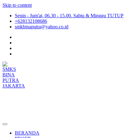
Skip to content
Senin - Jum'at, 06.30 - 15.00. Sabtu & Minggu TUTUP
+628132108686
smkbinaputra@yahoo.co.id
SMKS BINA PUTRA JAKARTA
Situs Resmi SMKS BINA PUTRA JAKARTA
BERANDA