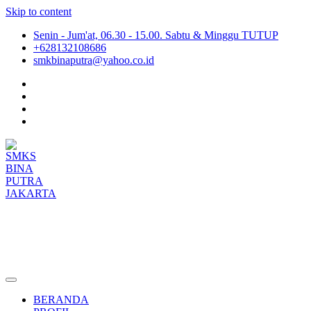
Skip to content
Senin - Jum'at, 06.30 - 15.00. Sabtu & Minggu TUTUP
+628132108686
smkbinaputra@yahoo.co.id
SMKS BINA PUTRA JAKARTA
Situs Resmi SMKS BINA PUTRA JAKARTA
BERANDA