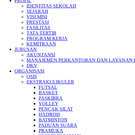
PROFIL
IDENTITAS SEKOLAH
SEJARAH
VISI MISI
PRESTASI
FASILITAS
TATA TERTIB
PROGRAM KERJA
KEMITRAAN
JURUSAN
AKUNTANSI
MANAJEMEN PERKANTORAN DAN LAYANAN B
DKV
ORGANISASI
OSIS
EKSTRAKULIKULER
FUTSAL
BASKET
PASKIBRA
VOLLEY
PENCAK SILAT
HADROH
BATMINTON
PADUAN SUARA
PRAMUKA