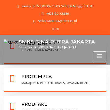
Senin - Jum'at, 06.30 - 15.00. Sabtu & Minggu TUTUP
+628132108686
smkbinaputra@yahoo.co.id
SMKS BINA PUTRA JAKARTA
PRODI DKV
Situs Resmi SMKS BINA PUTRA JAKARTA
DESAIN KOMUNIKASI VISUAL
PRODI MPLB
MANAJEMEN PERKANTORAN & LAYANAN BISNIS
PRODI AKL