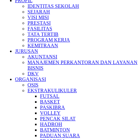
PROFIL
IDENTITAS SEKOLAH
SEJARAH
VISI MISI
PRESTASI
FASILITAS
TATA TERTIB
PROGRAM KERJA
KEMITRAAN
JURUSAN
AKUNTANSI
MANAJEMEN PERKANTORAN DAN LAYANAN
BISNIS
DKV
ORGANISASI
OSIS
EKSTRAKULIKULER
FUTSAL
BASKET
PASKIBRA
VOLLEY
PENCAK SILAT
HADROH
BATMINTON
PADUAN SUARA