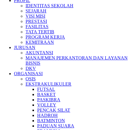
PROFIL
IDENTITAS SEKOLAH
SEJARAH
VISI MISI
PRESTASI
FASILITAS
TATA TERTIB
PROGRAM KERJA
KEMITRAAN
JURUSAN
AKUNTANSI
MANAJEMEN PERKANTORAN DAN LAYANAN
BISNIS
DKV
ORGANISASI
OSIS
EKSTRAKULIKULER
FUTSAL
BASKET
PASKIBRA
VOLLEY
PENCAK SILAT
HADROH
BATMINTON
PADUAN SUARA