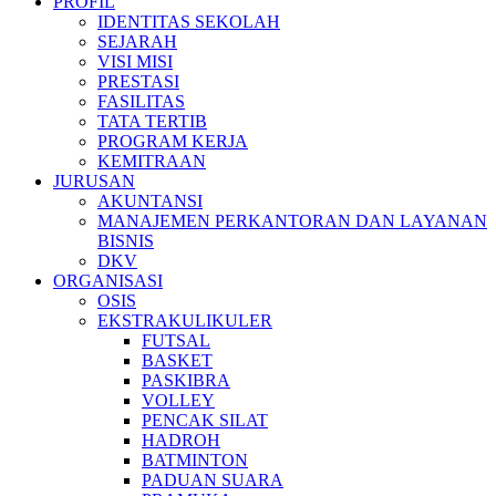
PROFIL
IDENTITAS SEKOLAH
SEJARAH
VISI MISI
PRESTASI
FASILITAS
TATA TERTIB
PROGRAM KERJA
KEMITRAAN
JURUSAN
AKUNTANSI
MANAJEMEN PERKANTORAN DAN LAYANAN
BISNIS
DKV
ORGANISASI
OSIS
EKSTRAKULIKULER
FUTSAL
BASKET
PASKIBRA
VOLLEY
PENCAK SILAT
HADROH
BATMINTON
PADUAN SUARA