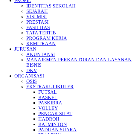
PROFIL
IDENTITAS SEKOLAH
SEJARAH
VISI MISI
PRESTASI
FASILITAS
TATA TERTIB
PROGRAM KERJA
KEMITRAAN
JURUSAN
AKUNTANSI
MANAJEMEN PERKANTORAN DAN LAYANAN
BISNIS
DKV
ORGANISASI
OSIS
EKSTRAKULIKULER
FUTSAL
BASKET
PASKIBRA
VOLLEY
PENCAK SILAT
HADROH
BATMINTON
PADUAN SUARA