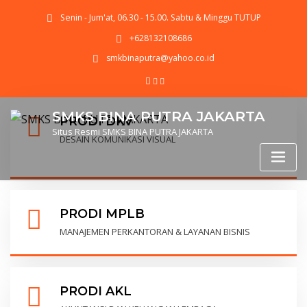
Senin - Jum'at, 06.30 - 15.00. Sabtu & Minggu TUTUP
+628132108686
smkbinaputra@yahoo.co.id
SMKS BINA PUTRA JAKARTA
PRODI DKV
Situs Resmi SMKS BINA PUTRA JAKARTA
DESAIN KOMUNIKASI VISUAL
PRODI MPLB
MANAJEMEN PERKANTORAN & LAYANAN BISNIS
PRODI AKL