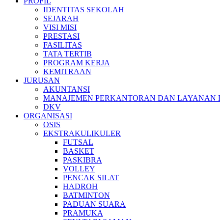
PROFIL
IDENTITAS SEKOLAH
SEJARAH
VISI MISI
PRESTASI
FASILITAS
TATA TERTIB
PROGRAM KERJA
KEMITRAAN
JURUSAN
AKUNTANSI
MANAJEMEN PERKANTORAN DAN LAYANAN B
DKV
ORGANISASI
OSIS
EKSTRAKULIKULER
FUTSAL
BASKET
PASKIBRA
VOLLEY
PENCAK SILAT
HADROH
BATMINTON
PADUAN SUARA
PRAMUKA