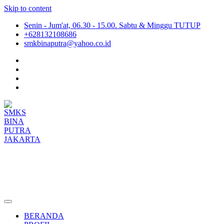
Skip to content
Senin - Jum'at, 06.30 - 15.00. Sabtu & Minggu TUTUP
+628132108686
smkbinaputra@yahoo.co.id
SMKS BINA PUTRA JAKARTA
Situs Resmi SMKS BINA PUTRA JAKARTA
BERANDA