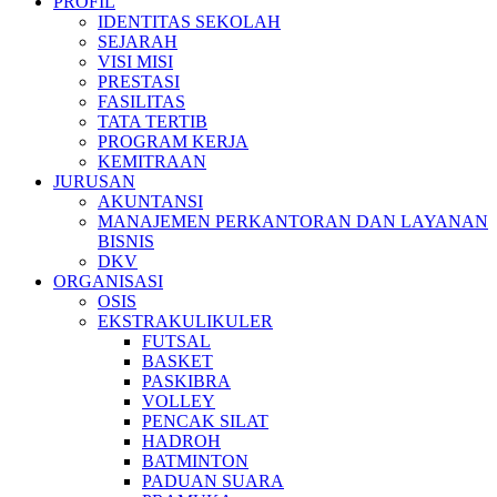
PROFIL
IDENTITAS SEKOLAH
SEJARAH
VISI MISI
PRESTASI
FASILITAS
TATA TERTIB
PROGRAM KERJA
KEMITRAAN
JURUSAN
AKUNTANSI
MANAJEMEN PERKANTORAN DAN LAYANAN
BISNIS
DKV
ORGANISASI
OSIS
EKSTRAKULIKULER
FUTSAL
BASKET
PASKIBRA
VOLLEY
PENCAK SILAT
HADROH
BATMINTON
PADUAN SUARA