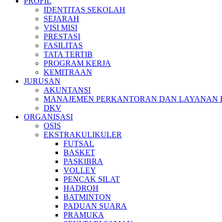
PROFIL
IDENTITAS SEKOLAH
SEJARAH
VISI MISI
PRESTASI
FASILITAS
TATA TERTIB
PROGRAM KERJA
KEMITRAAN
JURUSAN
AKUNTANSI
MANAJEMEN PERKANTORAN DAN LAYANAN B
DKV
ORGANISASI
OSIS
EKSTRAKULIKULER
FUTSAL
BASKET
PASKIBRA
VOLLEY
PENCAK SILAT
HADROH
BATMINTON
PADUAN SUARA
PRAMUKA