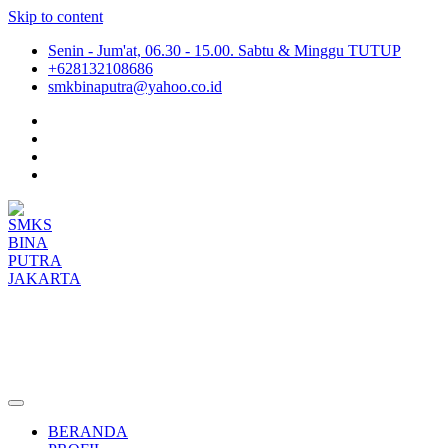
Skip to content
Senin - Jum'at, 06.30 - 15.00. Sabtu & Minggu TUTUP
+628132108686
smkbinaputra@yahoo.co.id
SMKS BINA PUTRA JAKARTA
Situs Resmi SMKS BINA PUTRA JAKARTA
BERANDA