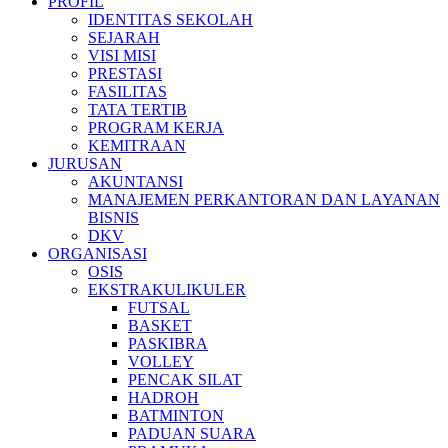
PROFIL
IDENTITAS SEKOLAH
SEJARAH
VISI MISI
PRESTASI
FASILITAS
TATA TERTIB
PROGRAM KERJA
KEMITRAAN
JURUSAN
AKUNTANSI
MANAJEMEN PERKANTORAN DAN LAYANAN
BISNIS
DKV
ORGANISASI
OSIS
EKSTRAKULIKULER
FUTSAL
BASKET
PASKIBRA
VOLLEY
PENCAK SILAT
HADROH
BATMINTON
PADUAN SUARA