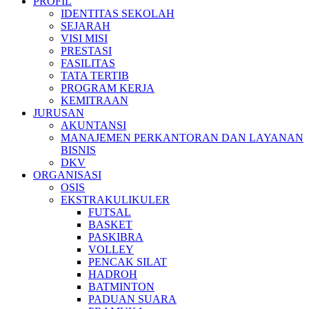
PROFIL
IDENTITAS SEKOLAH
SEJARAH
VISI MISI
PRESTASI
FASILITAS
TATA TERTIB
PROGRAM KERJA
KEMITRAAN
JURUSAN
AKUNTANSI
MANAJEMEN PERKANTORAN DAN LAYANAN
BISNIS
DKV
ORGANISASI
OSIS
EKSTRAKULIKULER
FUTSAL
BASKET
PASKIBRA
VOLLEY
PENCAK SILAT
HADROH
BATMINTON
PADUAN SUARA