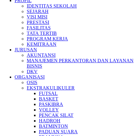
PROFIL
IDENTITAS SEKOLAH
SEJARAH
VISI MISI
PRESTASI
FASILITAS
TATA TERTIB
PROGRAM KERJA
KEMITRAAN
JURUSAN
AKUNTANSI
MANAJEMEN PERKANTORAN DAN LAYANAN
BISNIS
DKV
ORGANISASI
OSIS
EKSTRAKULIKULER
FUTSAL
BASKET
PASKIBRA
VOLLEY
PENCAK SILAT
HADROH
BATMINTON
PADUAN SUARA