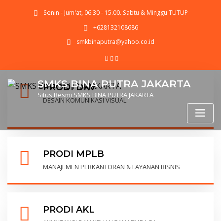
Senin - Jum'at, 06.30 - 15.00. Sabtu & Minggu TUTUP
+628132108686
smkbinaputra@yahoo.co.id
SMKS BINA PUTRA JAKARTA
PRODI DKV
Situs Resmi SMKS BINA PUTRA JAKARTA
DESAIN KOMUNIKASI VISUAL
PRODI MPLB
MANAJEMEN PERKANTORAN & LAYANAN BISNIS
PRODI AKL