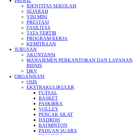
PROFIL
IDENTITAS SEKOLAH
SEJARAH
VISI MISI
PRESTASI
FASILITAS
TATA TERTIB
PROGRAM KERJA
KEMITRAAN
JURUSAN
AKUNTANSI
MANAJEMEN PERKANTORAN DAN LAYANAN
BISNIS
DKV
ORGANISASI
OSIS
EKSTRAKULIKULER
FUTSAL
BASKET
PASKIBRA
VOLLEY
PENCAK SILAT
HADROH
BATMINTON
PADUAN SUARA