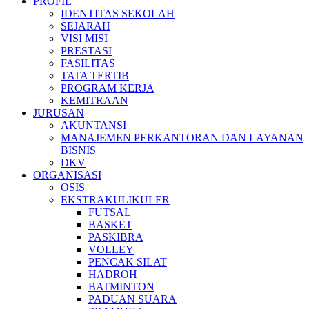
PROFIL
IDENTITAS SEKOLAH
SEJARAH
VISI MISI
PRESTASI
FASILITAS
TATA TERTIB
PROGRAM KERJA
KEMITRAAN
JURUSAN
AKUNTANSI
MANAJEMEN PERKANTORAN DAN LAYANAN
BISNIS
DKV
ORGANISASI
OSIS
EKSTRAKULIKULER
FUTSAL
BASKET
PASKIBRA
VOLLEY
PENCAK SILAT
HADROH
BATMINTON
PADUAN SUARA