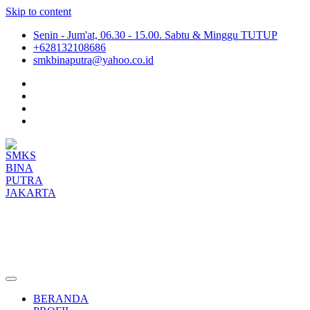
Skip to content
Senin - Jum'at, 06.30 - 15.00. Sabtu & Minggu TUTUP
+628132108686
smkbinaputra@yahoo.co.id
SMKS BINA PUTRA JAKARTA
Situs Resmi SMKS BINA PUTRA JAKARTA
BERANDA