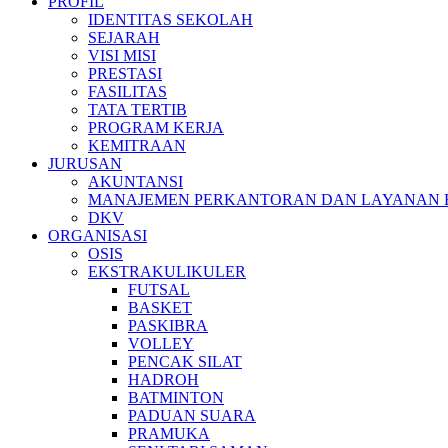
PROFIL
IDENTITAS SEKOLAH
SEJARAH
VISI MISI
PRESTASI
FASILITAS
TATA TERTIB
PROGRAM KERJA
KEMITRAAN
JURUSAN
AKUNTANSI
MANAJEMEN PERKANTORAN DAN LAYANAN B
DKV
ORGANISASI
OSIS
EKSTRAKULIKULER
FUTSAL
BASKET
PASKIBRA
VOLLEY
PENCAK SILAT
HADROH
BATMINTON
PADUAN SUARA
PRAMUKA