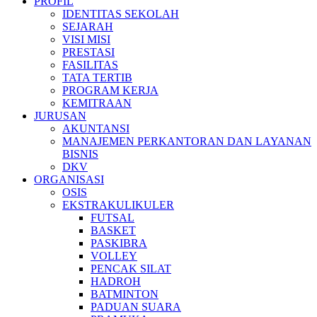
PROFIL
IDENTITAS SEKOLAH
SEJARAH
VISI MISI
PRESTASI
FASILITAS
TATA TERTIB
PROGRAM KERJA
KEMITRAAN
JURUSAN
AKUNTANSI
MANAJEMEN PERKANTORAN DAN LAYANAN
BISNIS
DKV
ORGANISASI
OSIS
EKSTRAKULIKULER
FUTSAL
BASKET
PASKIBRA
VOLLEY
PENCAK SILAT
HADROH
BATMINTON
PADUAN SUARA