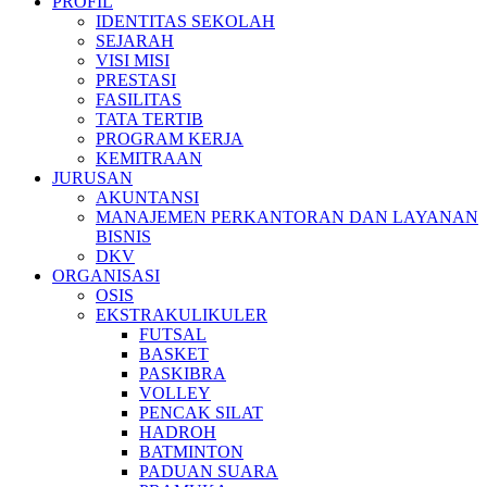
PROFIL
IDENTITAS SEKOLAH
SEJARAH
VISI MISI
PRESTASI
FASILITAS
TATA TERTIB
PROGRAM KERJA
KEMITRAAN
JURUSAN
AKUNTANSI
MANAJEMEN PERKANTORAN DAN LAYANAN
BISNIS
DKV
ORGANISASI
OSIS
EKSTRAKULIKULER
FUTSAL
BASKET
PASKIBRA
VOLLEY
PENCAK SILAT
HADROH
BATMINTON
PADUAN SUARA