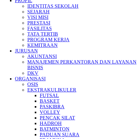
PROFIL
IDENTITAS SEKOLAH
SEJARAH
VISI MISI
PRESTASI
FASILITAS
TATA TERTIB
PROGRAM KERJA
KEMITRAAN
JURUSAN
AKUNTANSI
MANAJEMEN PERKANTORAN DAN LAYANAN
BISNIS
DKV
ORGANISASI
OSIS
EKSTRAKULIKULER
FUTSAL
BASKET
PASKIBRA
VOLLEY
PENCAK SILAT
HADROH
BATMINTON
PADUAN SUARA