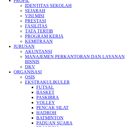
PROFIL
IDENTITAS SEKOLAH
SEJARAH
VISI MISI
PRESTASI
FASILITAS
TATA TERTIB
PROGRAM KERJA
KEMITRAAN
JURUSAN
AKUNTANSI
MANAJEMEN PERKANTORAN DAN LAYANAN
BISNIS
DKV
ORGANISASI
OSIS
EKSTRAKULIKULER
FUTSAL
BASKET
PASKIBRA
VOLLEY
PENCAK SILAT
HADROH
BATMINTON
PADUAN SUARA