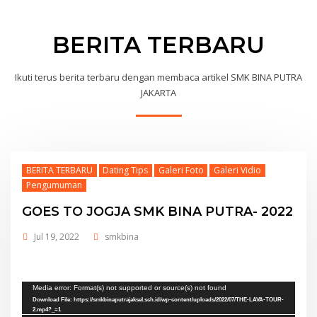
BERITA TERBARU
Ikuti terus berita terbaru dengan membaca artikel SMK BINA PUTRA
JAKARTA
BERITA TERBARU
Dating Tips
Galeri Foto
Galeri Vidio
Pengumuman
GOES TO JOGJA SMK BINA PUTRA- 2022
Jul 19, 2022
smkbina
Video
Media error: Format(s) not supported or source(s) not found
Download File: https://smkbinaputrajaksel.sch.id/wp-content/uploads/2022/07/THE-LAVA-TOUR-
Player
2.mp4?_=1