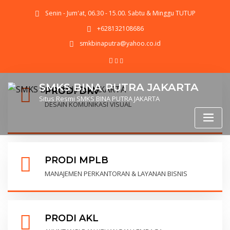
Senin - Jum'at, 06.30 - 15.00. Sabtu & Minggu TUTUP
+628132108686
smkbinaputra@yahoo.co.id
SMKS BINA PUTRA JAKARTA
PRODI DKV
Situs Resmi SMKS BINA PUTRA JAKARTA
DESAIN KOMUNIKASI VISUAL
PRODI MPLB
MANAJEMEN PERKANTORAN & LAYANAN BISNIS
PRODI AKL