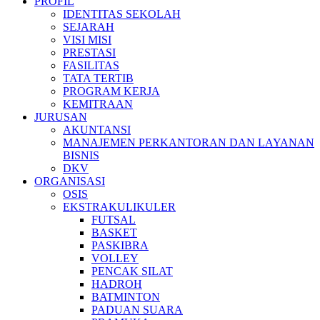
PROFIL
IDENTITAS SEKOLAH
SEJARAH
VISI MISI
PRESTASI
FASILITAS
TATA TERTIB
PROGRAM KERJA
KEMITRAAN
JURUSAN
AKUNTANSI
MANAJEMEN PERKANTORAN DAN LAYANAN
BISNIS
DKV
ORGANISASI
OSIS
EKSTRAKULIKULER
FUTSAL
BASKET
PASKIBRA
VOLLEY
PENCAK SILAT
HADROH
BATMINTON
PADUAN SUARA